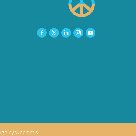
ign by
Webmetis