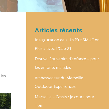
Articles récents
Inauguration de « Un P’tit SMUC en
Plus » avec T’Cap 21
Festival Souvenirs d’enfance – pour
les enfants malades
 les
Ambassadeur du Marseille
Outdooor Experiences
Marseille – Cassis : Je cours pour
Tom