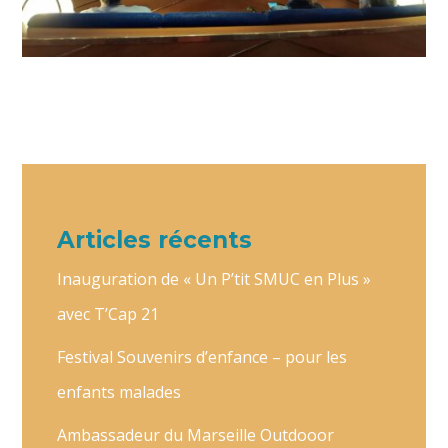
Articles récents
Inauguration de « Un P’tit SMUC en Plus »
avec T’Cap 21
Festival Souvenirs d’enfance – pour les
enfants malades
Ambassadeur du Marseille Outdooor