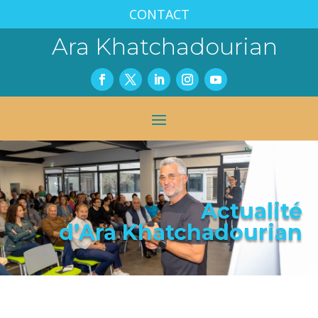
CONTACT
Ara Khatchadourian
Actualité
d’Ara Khatchadourian