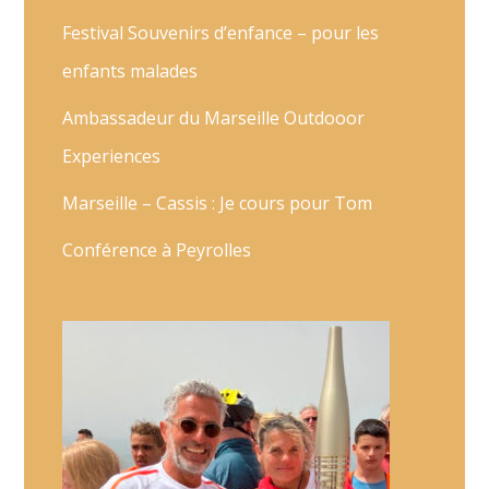
Festival Souvenirs d’enfance – pour les
enfants malades
Ambassadeur du Marseille Outdooor
Experiences
Marseille – Cassis : Je cours pour Tom
Conférence à Peyrolles