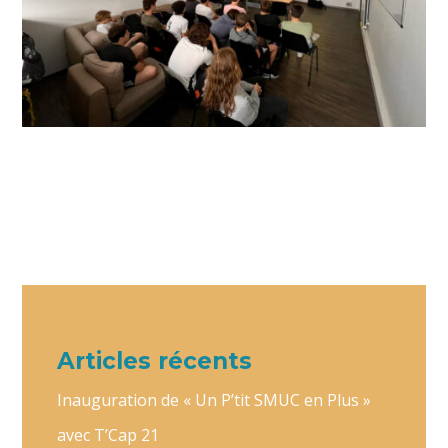
Articles récents
Inauguration de « Un P’tit SMUC en Plus »
avec T’Cap 21