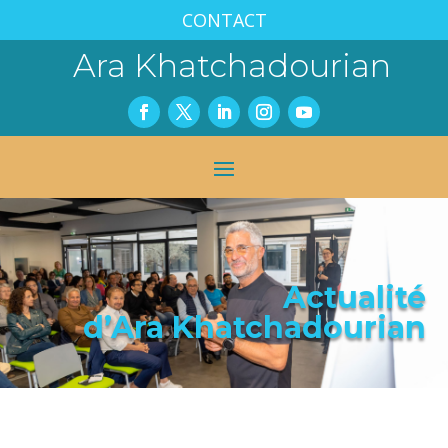
CONTACT
Ara Khatchadourian
Actualité
d’Ara Khatchadourian