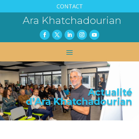
CONTACT
Ara Khatchadourian
Actualité
d’Ara Khatchadourian