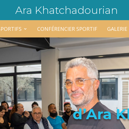
Ara Khatchadourian
SPORTIFS
CONFÉRENCIER SPORTIF
GALERIE
d’Ara 