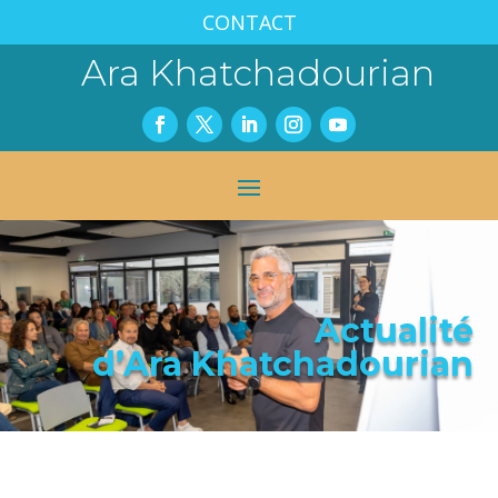
CONTACT
Ara Khatchadourian
Actualité
d’Ara Khatchadourian