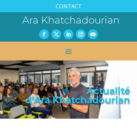
CONTACT
Ara Khatchadourian
Actualité
d’Ara Khatchadourian