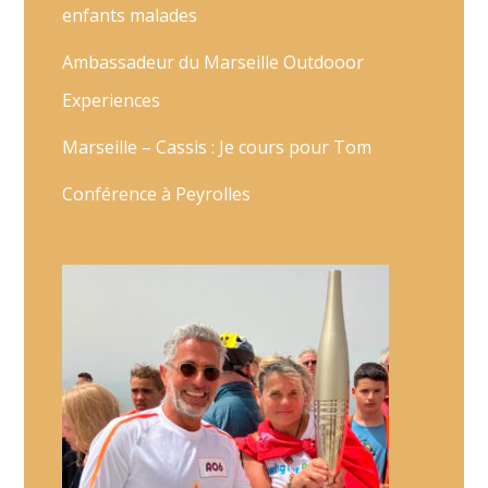
enfants malades
Ambassadeur du Marseille Outdooor
Experiences
Marseille – Cassis : Je cours pour Tom
Conférence à Peyrolles