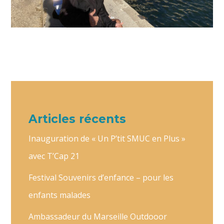
Articles récents
Inauguration de « Un P’tit SMUC en Plus »
avec T’Cap 21
Festival Souvenirs d’enfance – pour les
enfants malades
Ambassadeur du Marseille Outdooor