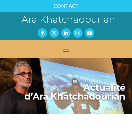
CONTACT
Ara Khatchadourian
Actualité
d’Ara Khatchadourian